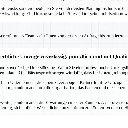
portdienste, sondern begleiten Sie von der ersten Planung bis hin zur 
 Abwicklung. Ein Umzug sollte kein Stressfaktor sein – mit Iserlohn wi
 erfahrenes Team steht Ihnen von der ersten Anfrage bis zum letzten Ka
erbliche Umzüge zuverlässig, pünktlich und mit Qualit
und zuverlässige Unterstützung. Wenn Sie eine professionelle Umzugsfi
em klaren Qualitätsanspruch sorgen wir dafür, dass Ihr Umzug reibungs
uch an Unternehmen, die einen zuverlässigen Partner für ihre Umzüge s
sport, sondern auch um die Organisation, das Packen und die sichere 
ichwörter, sondern auch die Erwartungen unserer Kunden. Als professio
terung, sich auf das Wesentliche konzentrieren zu können. Verlassen Sie