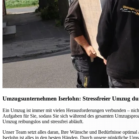
Umzugsunternehmen Iserlohn: Stressfreier Umzug dur
Ein Umzug ist immer mit vielen Herausforderungen verbunden – nicht
Aufgaben für Sie, sodass Sie sich während des gesamten Umzugsprozes
Umzug reibungslos und stressfrei abläuft.
Unser Team setzt alles daran, Ihre Wünsche und Bedürfnisse optimal 
Iserlohn ist alles in den besten Händen. Durch unsere pünktliche Um