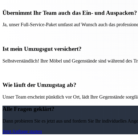
Übernimmt Ihr Team auch das Ein- und Auspacken?
Ja, unser Full-Service-Paket umfasst auf Wunsch auch das professio
Ist mein Umzugsgut versichert?
Selbstverständlich! Ihre Möbel und Gegenstände sind während des Tra
Wie läuft der Umzugstag ab?
Unser Team erscheint pünktlich vor Ort, lädt Ihre Gegenstände sorgfälti
Alle Fragen geklärt?
Dann probieren Sie es jetzt aus und fordern Sie Ihr individuelles Ang
Jetzt Anfrage starten