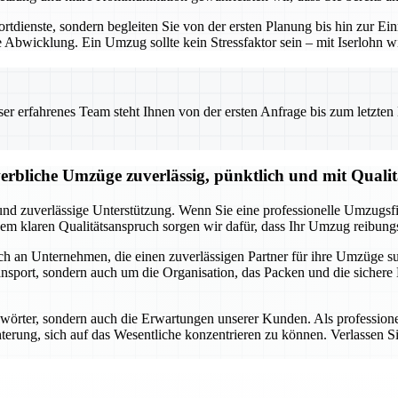
portdienste, sondern begleiten Sie von der ersten Planung bis hin zur 
 Abwicklung. Ein Umzug sollte kein Stressfaktor sein – mit Iserlohn wi
 erfahrenes Team steht Ihnen von der ersten Anfrage bis zum letzten Ka
erbliche Umzüge zuverlässig, pünktlich und mit Qualit
und zuverlässige Unterstützung. Wenn Sie eine professionelle Umzugsfi
em klaren Qualitätsanspruch sorgen wir dafür, dass Ihr Umzug reibungs
uch an Unternehmen, die einen zuverlässigen Partner für ihre Umzüge s
sport, sondern auch um die Organisation, das Packen und die sichere 
ichwörter, sondern auch die Erwartungen unserer Kunden. Als professio
terung, sich auf das Wesentliche konzentrieren zu können. Verlassen Sie