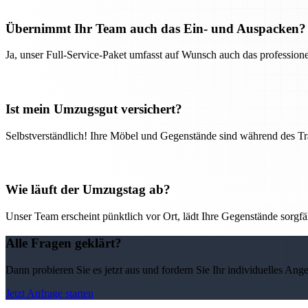
Übernimmt Ihr Team auch das Ein- und Auspacken?
Ja, unser Full-Service-Paket umfasst auf Wunsch auch das professio
Ist mein Umzugsgut versichert?
Selbstverständlich! Ihre Möbel und Gegenstände sind während des Tra
Wie läuft der Umzugstag ab?
Unser Team erscheint pünktlich vor Ort, lädt Ihre Gegenstände sorgfälti
Alle Fragen geklärt?
Dann probieren Sie es jetzt aus und fordern Sie Ihr individuelles Ang
Jetzt Anfrage starten