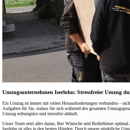
Umzugsunternehmen Iserlohn: Stressfreier Umzug dur
Ein Umzug ist immer mit vielen Herausforderungen verbunden – nicht
Aufgaben für Sie, sodass Sie sich während des gesamten Umzugsprozes
Umzug reibungslos und stressfrei abläuft.
Unser Team setzt alles daran, Ihre Wünsche und Bedürfnisse optimal 
Iserlohn ist alles in den besten Händen. Durch unsere pünktliche Um