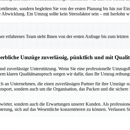
portdienste, sondern begleiten Sie von der ersten Planung bis hin zur 
 Abwicklung. Ein Umzug sollte kein Stressfaktor sein – mit Iserlohn wi
 erfahrenes Team steht Ihnen von der ersten Anfrage bis zum letzten Ka
erbliche Umzüge zuverlässig, pünktlich und mit Qualit
und zuverlässige Unterstützung. Wenn Sie eine professionelle Umzugsfi
em klaren Qualitätsanspruch sorgen wir dafür, dass Ihr Umzug reibungs
uch an Unternehmen, die einen zuverlässigen Partner für ihre Umzüge s
sport, sondern auch um die Organisation, das Packen und die sichere 
ichwörter, sondern auch die Erwartungen unserer Kunden. Als professio
terung, sich auf das Wesentliche konzentrieren zu können. Verlassen Sie