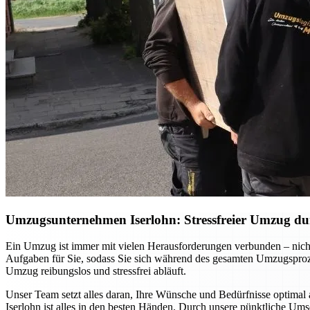
Umzugsunternehmen Iserlohn: Stressfreier Umzug dur
Ein Umzug ist immer mit vielen Herausforderungen verbunden – nicht
Aufgaben für Sie, sodass Sie sich während des gesamten Umzugsprozes
Umzug reibungslos und stressfrei abläuft.
Unser Team setzt alles daran, Ihre Wünsche und Bedürfnisse optimal 
Iserlohn ist alles in den besten Händen. Durch unsere pünktliche Um