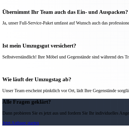
Übernimmt Ihr Team auch das Ein- und Auspacken?
Ja, unser Full-Service-Paket umfasst auf Wunsch auch das professio
Ist mein Umzugsgut versichert?
Selbstverständlich! Ihre Möbel und Gegenstände sind während des Tra
Wie läuft der Umzugstag ab?
Unser Team erscheint pünktlich vor Ort, lädt Ihre Gegenstände sorgfälti
Alle Fragen geklärt?
Dann probieren Sie es jetzt aus und fordern Sie Ihr individuelles Ang
Jetzt Anfrage starten