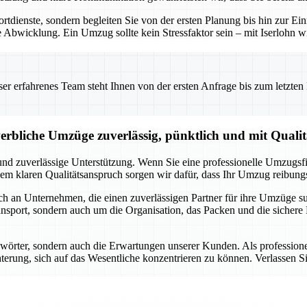
portdienste, sondern begleiten Sie von der ersten Planung bis hin zur 
 Abwicklung. Ein Umzug sollte kein Stressfaktor sein – mit Iserlohn wi
 erfahrenes Team steht Ihnen von der ersten Anfrage bis zum letzten Ka
erbliche Umzüge zuverlässig, pünktlich und mit Qualit
und zuverlässige Unterstützung. Wenn Sie eine professionelle Umzugsfi
em klaren Qualitätsanspruch sorgen wir dafür, dass Ihr Umzug reibungs
uch an Unternehmen, die einen zuverlässigen Partner für ihre Umzüge s
sport, sondern auch um die Organisation, das Packen und die sichere 
ichwörter, sondern auch die Erwartungen unserer Kunden. Als professio
terung, sich auf das Wesentliche konzentrieren zu können. Verlassen Sie