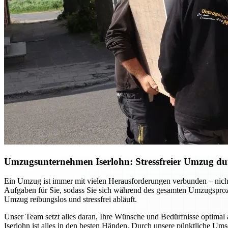
Umzugsunternehmen Iserlohn: Stressfreier Umzug dur
Ein Umzug ist immer mit vielen Herausforderungen verbunden – nicht
Aufgaben für Sie, sodass Sie sich während des gesamten Umzugsprozes
Umzug reibungslos und stressfrei abläuft.
Unser Team setzt alles daran, Ihre Wünsche und Bedürfnisse optimal 
Iserlohn ist alles in den besten Händen. Durch unsere pünktliche Um