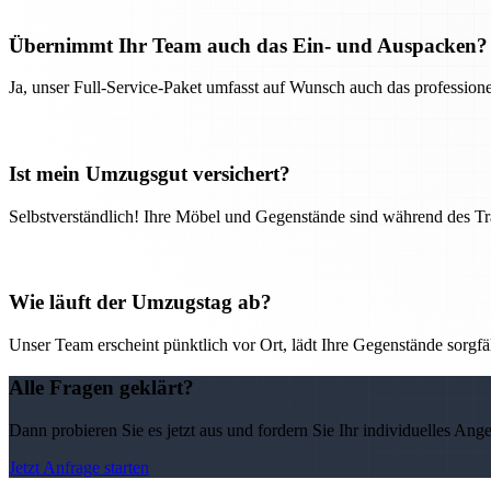
Übernimmt Ihr Team auch das Ein- und Auspacken?
Ja, unser Full-Service-Paket umfasst auf Wunsch auch das professio
Ist mein Umzugsgut versichert?
Selbstverständlich! Ihre Möbel und Gegenstände sind während des Tra
Wie läuft der Umzugstag ab?
Unser Team erscheint pünktlich vor Ort, lädt Ihre Gegenstände sorgfälti
Alle Fragen geklärt?
Dann probieren Sie es jetzt aus und fordern Sie Ihr individuelles Ang
Jetzt Anfrage starten